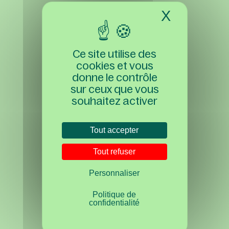
1992
X
Masquer 
Ce site utilise des
année d’ouverture
cookies et vous
donne le contrôle
sur ceux que vous
400
souhaitez activer
Tout accepter
collègues
Tout refuser
Personnaliser
415K
Politique de
confidentialité