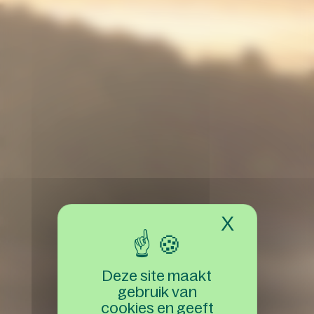
X
Cookies
Deze site maakt
gebruik van
k
l
e
o
W
m
cookies en geeft