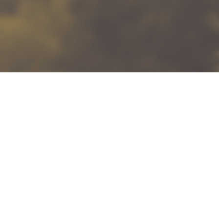
Een baan waarin je kunt
groeien
Welkom in een omgeving waar mensen een
geweldige tijd hebben, waar ze zich
verbonden voelen met elkaar en met de
natuur om hen heen. ‘Welkom bij Center
Parcs'. Dat zeggen we tegen onze gasten. En